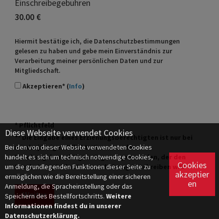
Einschreibegebühren
30.00 €
Hiermit bestätige ich, die Datenschutzbestimmungen
gelesen zu haben und gebe mein Einverständnis zur
Verarbeitung meiner persönlichen Daten und zur
Mitgliedschaft.
Akzeptieren* (
Info
)
* Pflichtfeld
Diese Webseite verwendet Cookies
** Die Eingabe eines Erziehungsberechtigten ist nur bei
Bei den von dieser Website verwendeten Cookies
minderjährigen Pflicht. Hier muss der
handelt es sich um technisch notwendige Cookies,
Erziehungsberechtigte eingetragen werden, der den
Cookies
um die grundlegenden Funktionen dieser Seite zu
Kursbeitrag in der Steuererklärung abschreiben will!
akzeptier
ermöglichen wie die Bereitstellung einer sicheren
en
Anmeldung, die Spracheinstellung oder das
Weiter
Speichern des Bestellfortschritts.
Weitere
Informationen findest du in unserer
Datenschutzerklärung.