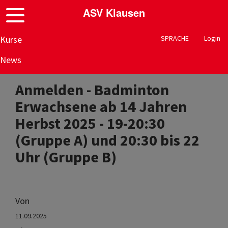
ASV Klausen
Kurse
SPRACHE
Login
News
Anmelden - Badminton
Erwachsene ab 14 Jahren
Herbst 2025 - 19-20:30
(Gruppe A) und 20:30 bis 22
Uhr (Gruppe B)
Von
11.09.2025